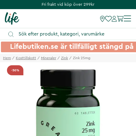
Fri frakt vid köp över 299kr
Lifebutiken.se är tillfälligt stängd 
Hem
Kosttillskott
Mineraler
Zink
Zink 25mg
-50%