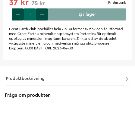
37 kr
75 kr
Prishistorik
Ej i lager
Great Earth Zink innehåller hela 7 olika former av zink och är utformad
med Great Earth’s mineraltransportsystem Portamins för optimalt
upptag av mineraler i mag-tarm kanalen. Zink är ett av de absolut
viktigaste mineralerna och medverkar i många olika processer i
kroppen. OBS! BÄST FÖRE 2023-04-30
Produktbeskrivning
Fråga om produkten