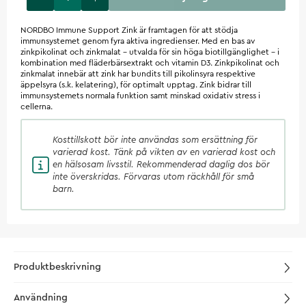
NORDBO Immune Support Zink är framtagen för att stödja
immunsystemet genom fyra aktiva ingredienser. Med en bas av
zinkpikolinat och zinkmalat - utvalda för sin höga biotillgänglighet - i
kombination med fläderbärsextrakt och vitamin D3. Zinkpikolinat och
zinkmalat innebär att zink har bundits till pikolinsyra respektive
äppelsyra (s.k. kelatering), för optimalt upptag. Zink bidrar till
immunsystemets normala funktion samt minskad oxidativ stress i
cellerna.
Kosttillskott
bör inte användas som ersättning för
varierad kost. Tänk på vikten av en varierad kost och
en hälsosam livsstil. Rekommenderad daglig dos bör
inte överskridas. Förvaras utom räckhåll för små
barn.
Produktbeskrivning
Användning