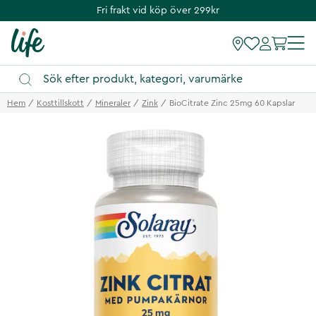
Fri frakt vid köp över 299kr
Hem
Kosttillskott
Mineraler
Zink
BioCitrate Zinc 25mg 60 Kapslar