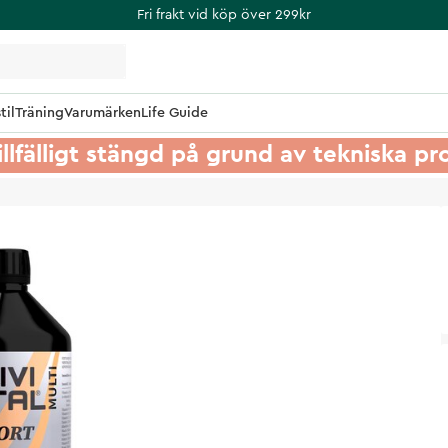
Fri frakt vid köp över 299kr
til
Träning
Varumärken
Life Guide
illfälligt stängd på grund av tekniska p