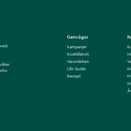
Genvägar
K
brett
Kampanjer
K
Kosttillskott
Hi
Varumärken
Va
utiker
Life Guide
K
 who
Recept
F
I
Å