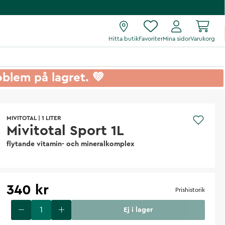
Hitta butik
Favoriter
Mina sidor
Varukorg
roblem på lagret. 💚
MIVITOTAL
|
1 LITER
Mivitotal Sport 1L
flytande vitamin- och mineralkomplex
340 kr
Prishistorik
Ej i lager