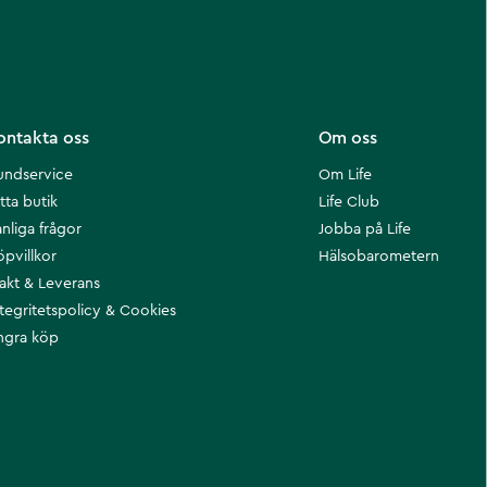
ontakta oss
Om oss
undservice
Om Life
tta butik
Life Club
nliga frågor
Jobba på Life
öpvillkor
Hälsobarometern
rakt & Leverans
ntegritetspolicy & Cookies
ngra köp