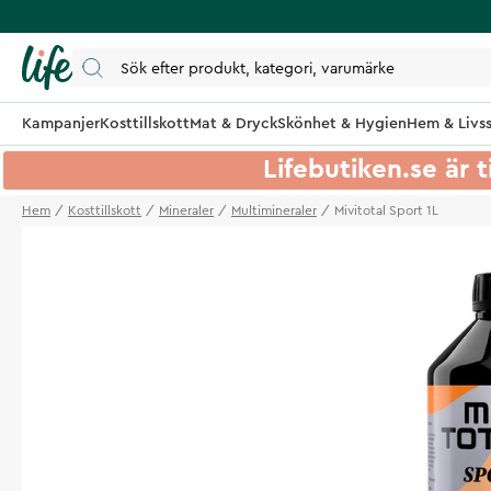
Kampanjer
Kosttillskott
Mat & Dryck
Skönhet & Hygien
Hem & Livss
Lifebutiken.se är t
Hem
Kosttillskott
Mineraler
Multimineraler
Mivitotal Sport 1L