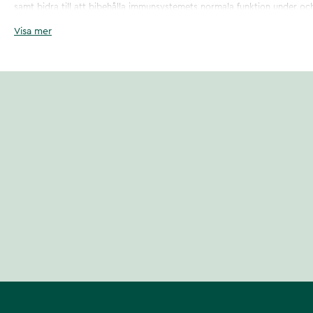
samt bidra till att bibehålla immunsystemets normala funktion under och 
Visa mer
Mivitotal Sport finns i storleken 1000 ml.
Artikelnummer
:
121525