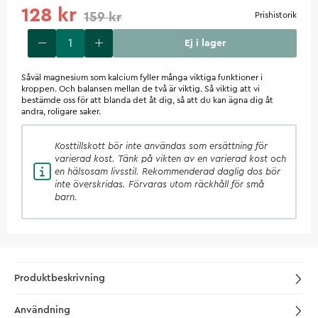
128 kr
159 kr
Prishistorik
Ej i lager
Såväl magnesium som kalcium fyller många viktiga funktioner i
kroppen. Och balansen mellan de två är viktig. Så viktig att vi
bestämde oss för att blanda det åt dig, så att du kan ägna dig åt
andra, roligare saker.
Kosttillskott
bör inte användas som ersättning för
varierad kost. Tänk på vikten av en varierad kost och
en hälsosam livsstil. Rekommenderad daglig dos bör
inte överskridas. Förvaras utom räckhåll för små
barn.
Produktbeskrivning
Användning