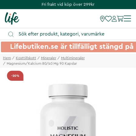
Fri frakt vid köp över 299kr
Lifebutiken.se är tillfälligt stängd 
Hem
Kosttillskott
Mineraler
Multimineraler
Magnesium/Kalcium 80/40 Mg 90 Kapslar
-20%