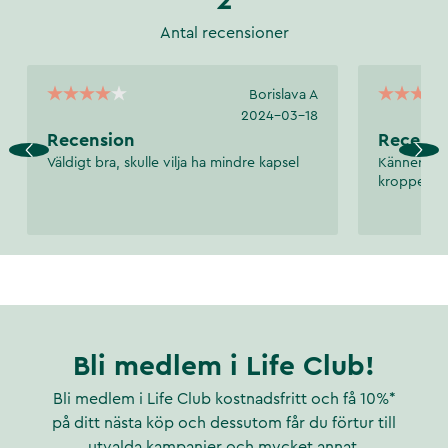
Antal recensioner
Borislava A
2024-03-18
Recension
Recensi
Väldigt bra, skulle vilja ha mindre kapsel
Känner mig
kroppen ha
Bli medlem i Life Club!
Bli medlem i Life Club kostnadsfritt och få 10%*
på ditt nästa köp och dessutom får du förtur till
utvalda kampanjer och mycket annat.