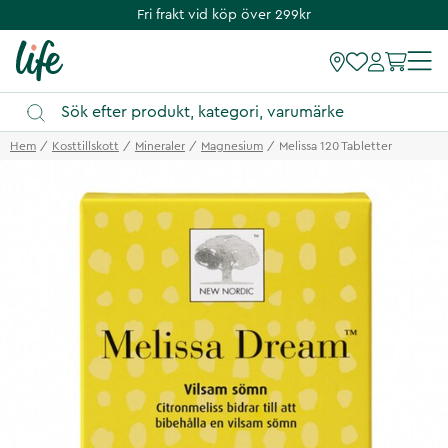
Fri frakt vid köp över 299kr
Hem
Kosttillskott
Mineraler
Magnesium
Melissa 120 Tabletter