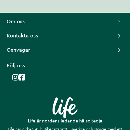
Om oss
Kontakta oss
Genvägar
Följ oss
Life är nordens ledande hälsokedja
Life har cirka 130 butiker utspritt i Sverige och Norge med ett