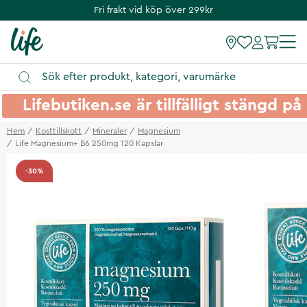
Fri frakt vid köp över 299kr
Lifebutiken.se är tillfälligt stängd 
Hem
Kosttillskott
Mineraler
Magnesium
Life Magnesium+ B6 250mg 120 Kapslar
-30%