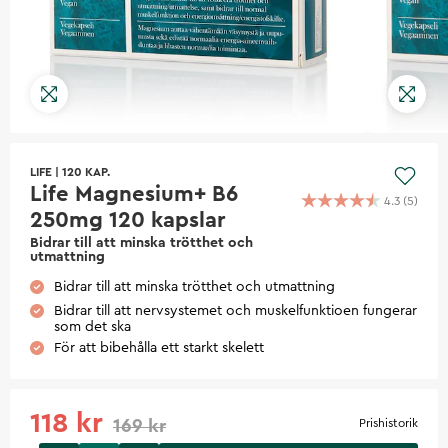
LIFE
|
120 KAP.
Life Magnesium+ B6
4.3
(
5
)
250mg 120 kapslar
Bidrar till att minska trötthet och
utmattning
Bidrar till att minska trötthet och utmattning
Bidrar till att nervsystemet och muskelfunktioen fungerar
som det ska
För att bibehålla ett starkt skelett
118 kr
169 kr
Prishistorik