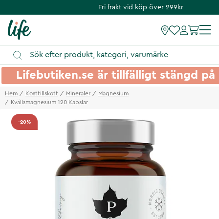
Fri frakt vid köp över 299kr
Lifebutiken.se är tillfälligt stängd 
Hem
Kosttillskott
Mineraler
Magnesium
Kvällsmagnesium 120 Kapslar
-20%