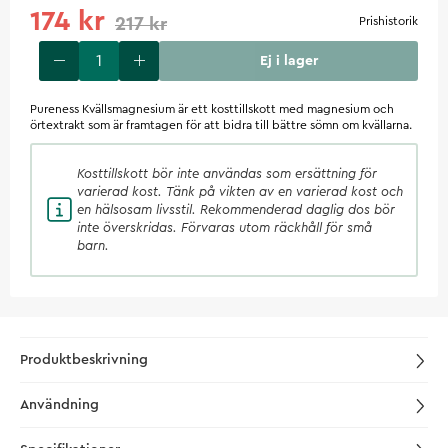
174 kr
217 kr
Prishistorik
Ej i lager
Pureness Kvällsmagnesium är ett kosttillskott med magnesium och
örtextrakt som är framtagen för att bidra till bättre sömn om kvällarna.
Kosttillskott
bör inte användas som ersättning för
varierad kost. Tänk på vikten av en varierad kost och
en hälsosam livsstil. Rekommenderad daglig dos bör
inte överskridas. Förvaras utom räckhåll för små
barn.
Produktbeskrivning
Användning