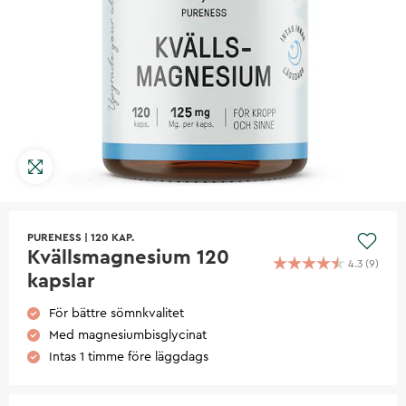
PURENESS
|
120 KAP.
Kvällsmagnesium 120
4.3
(
9
)
kapslar
För bättre sömnkvalitet
Med magnesiumbisglycinat
Intas 1 timme före läggdags