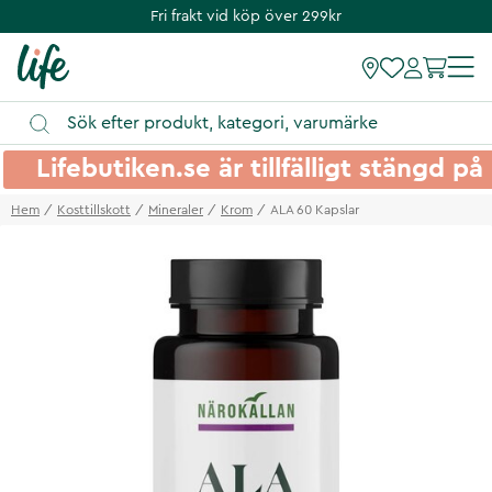
Fri frakt vid köp över 299kr
Lifebutiken.se är tillfälligt stängd 
Hem
Kosttillskott
Mineraler
Krom
ALA 60 Kapslar