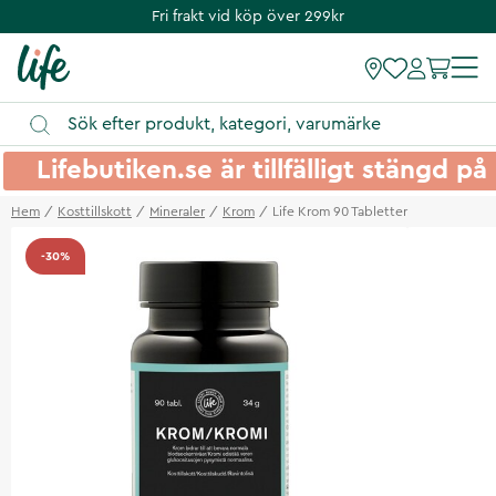
Fri frakt vid köp över 299kr
Lifebutiken.se är tillfälligt stängd 
Hem
Kosttillskott
Mineraler
Krom
Life Krom 90 Tabletter
-30%