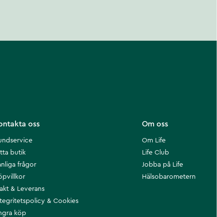
ontakta oss
Om oss
undservice
Om Life
tta butik
Life Club
nliga frågor
Jobba på Life
öpvillkor
Hälsobarometern
rakt & Leverans
ntegritetspolicy & Cookies
ngra köp