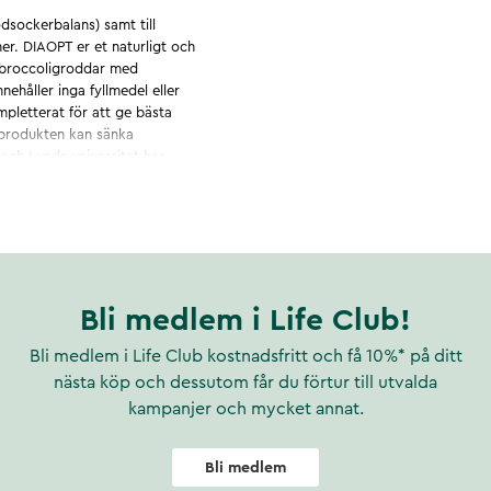
dsockerbalans) samt till
r. DIAOPT er et naturligt och
a broccoligroddar med
nehåller inga fyllmedel eller
mpletterat för att ge bästa
 produkten kan sänka
ds universitet har
lforafan visades minska
p 2-diabetes. Extra intressant
ässigt fick en daglig dos av
 överviktiga personer med
ocker efter behandlingen med
Bli medlem i Life Club!
Bli medlem i Life Club kostnadsfritt och få 10%* på ditt
e Translational Medicine 2017
nästa köp och dessutom får du förtur till utvalda
rtiklar som kom ut det året
kampanjer och mycket annat.
 patenterad.
dsockerbalans) samt till
Bli medlem
r. DIAOPT er et naturligt och