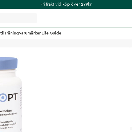
Fri frakt vid köp över 299kr
til
Träning
Varumärken
Life Guide