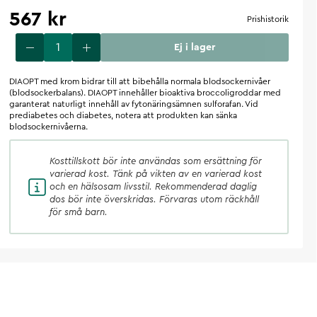
567 kr
Prishistorik
Ej i lager
DIAOPT med krom bidrar till att bibehålla normala blodsockernivåer
(blodsockerbalans). DIAOPT innehåller bioaktiva broccoligroddar med
garanterat naturligt innehåll av fytonäringsämnen sulforafan. Vid
prediabetes och diabetes, notera att produkten kan sänka
blodsockernivåerna.
Kosttillskott
bör inte användas som ersättning för
varierad kost. Tänk på vikten av en varierad kost
och en hälsosam livsstil. Rekommenderad daglig
dos bör inte överskridas. Förvaras utom räckhåll
för små barn.