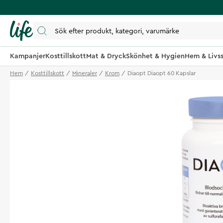
Kampanjer
Kosttillskott
Mat & Dryck
Skönhet & Hygien
Hem & Livss
Hem
Kosttillskott
Mineraler
Krom
Diaopt Diaopt 60 Kapslar