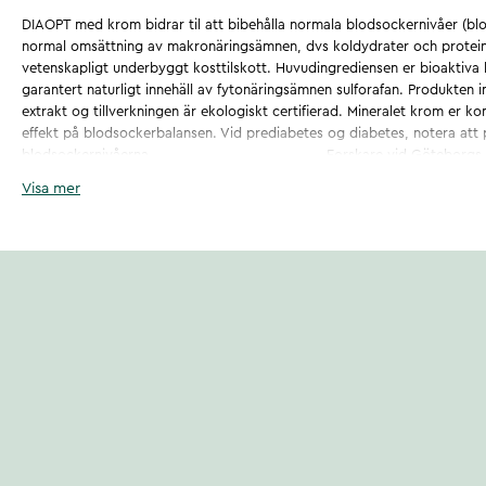
DIAOPT med krom bidrar til att bibehålla normala blodsockernivåer (blo
normal omsättning av makronäringsämnen, dvs koldydrater och proteine
vetenskapligt underbyggt kosttilskott. Huvudingrediensen er bioaktiv
garantert naturligt innehäll av fytonäringsämnen sulforafan. Produkten in
extrakt og tillverkningen är ekologiskt certifierad. Mineralet krom er ko
effekt på blodsockerbalansen. Vid prediabetes og diabetes, notera att
blodsockernivåerna. Forskare vid Göteborgs och Lun
identifierat sulforafan som en ny substans som minskar blodsockret. Su
Visa mer
produktionen av blodsocker från levern, som är en central faktor vid ty
är at sulforafan finns i höga koncentration i broccoligroddar.
Forskarna gick därför vidare med en klinisk studie där personer slumpm
broccoligroddar eller placebo under tolv veckor. Resultaten visade att
dåligt reglerad typ 2-diabetes fick signifikant förbättrat långtidsblods
broccoligroddar.
Upptäckten publicerades i den ledande vetenskapliga tidskriften Scienc
och har fått enorm uppmärksamhet runt världen. Bland alla forskningsa
tillhörde artikeln den 1% som fick störst uppmärksamhet. Produkten er
DIAOPT med krom bidrar til att bibehålla normala blodsockernivåer (blo
normal omsättning av makronäringsämnen, dvs koldydrater och proteine