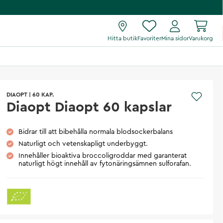
Hitta butik
Favoriter
Mina sidor
Varukorg
DIAOPT
|
60 KAP.
Diaopt Diaopt 60 kapslar
Bidrar till att bibehålla normala blodsockerbalans
Naturligt och vetenskapligt underbyggt.
Innehåller bioaktiva broccoligroddar med garanterat
naturligt högt innehåll av fytonäringsämnen sulforafan.