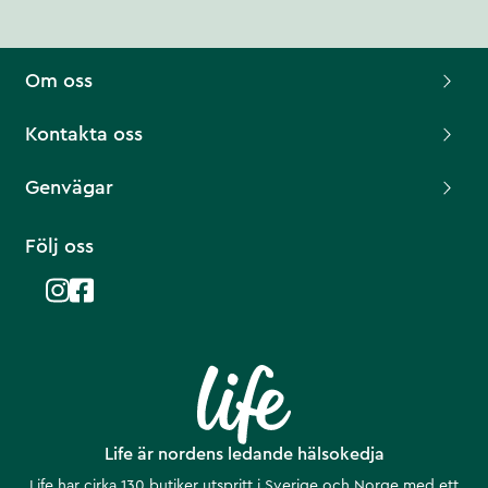
Om oss
Kontakta oss
Genvägar
Följ oss
Life är nordens ledande hälsokedja
Life har cirka 130 butiker utspritt i Sverige och Norge med ett