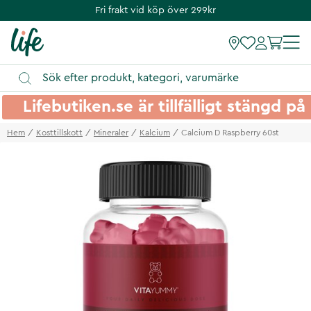
Fri frakt vid köp över 299kr
Lifebutiken.se är tillfälligt stängd 
Hem
Kosttillskott
Mineraler
Kalcium
Calcium D Raspberry 60st