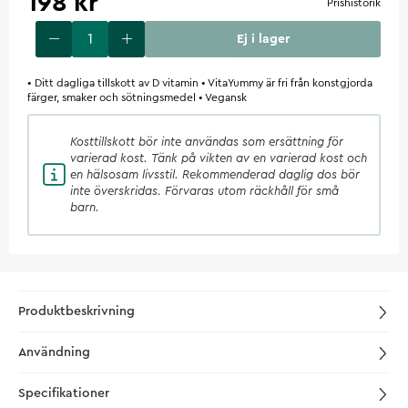
198 kr
Prishistorik
Ej i lager
• Ditt dagliga tillskott av D vitamin • VitaYummy är fri från konstgjorda
färger, smaker och sötningsmedel • Vegansk
Kosttillskott
bör inte användas som ersättning för
varierad kost. Tänk på vikten av en varierad kost och
en hälsosam livsstil. Rekommenderad daglig dos bör
inte överskridas. Förvaras utom räckhåll för små
barn.
Produktbeskrivning
Användning
Specifikationer