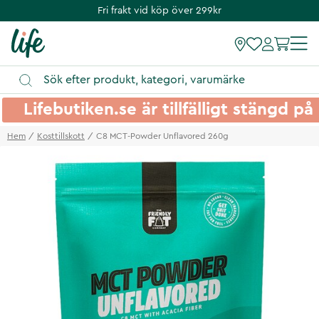
Fri frakt vid köp över 299kr
Lifebutiken.se är tillfälligt stängd 
Hem
Kosttillskott
C8 MCT-Powder Unflavored 260g