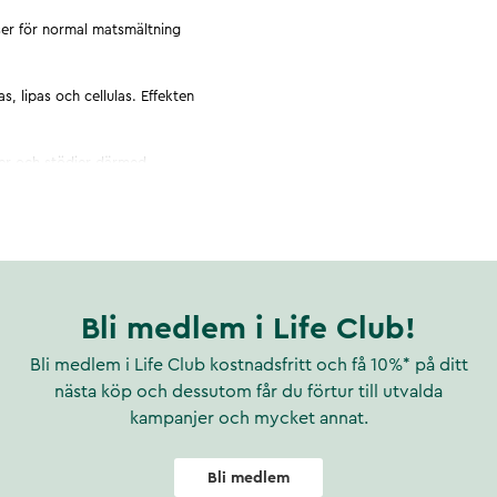
ser för normal matsmältning
 lipas och cellulas. Effekten
er och stödjer därmed
fort.
amt tarmkanalens normala
som bidrar till normal
Bli medlem i Life Club!
Bli medlem i Life Club kostnadsfritt och få 10%* på ditt
nästa köp och dessutom får du förtur till utvalda
kampanjer och mycket annat.
Bli medlem