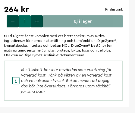
264 kr
Prishistorik
Ej i lager
Multi Digest är ett komplex med ett brett spektrum av aktiva
ingredienser för normal matsmältning och tarmfunktion: DigeZyme®,
kronärtskocka, ingefära och betain HCL. DigeZyme® består av fem
matsmältningsenzymer: amylas, proteas, laktas, lipas och cellulas.
Effekten av DigeZyme® är kliniskt dokumenterad.
Kosttillskott
bör inte användas som ersättning för
varierad kost. Tänk på vikten av en varierad kost
och en hälsosam livsstil. Rekommenderad daglig
dos bör inte överskridas. Förvaras utom räckhåll
för små barn.