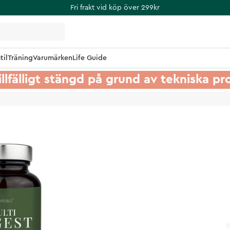
Fri frakt vid köp över 299kr
til
Träning
Varumärken
Life Guide
illfälligt stängd på grund av tekniska p