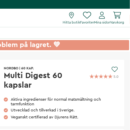
Hitta butik
Favoriter
Mina sidor
Varukorg
roblem på lagret. 💚
NORDBO
|
60 KAP.
Multi Digest 60
5.0
kapslar
Aktiva ingredienser för normal matsmältning och
tarmfunktion
Utvecklad och tillverkad i Sverige.
Veganskt certifierad av Djurens Rätt.