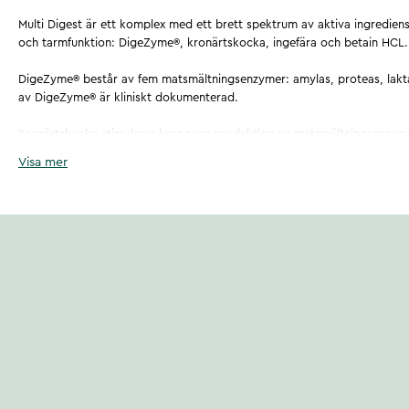
Multi Digest är ett komplex med ett brett spektrum av aktiva ingredien
och tarmfunktion: DigeZyme®, kronärtskocka, ingefära och betain HCL.
DigeZyme® består av fem matsmältningsenzymer: amylas, proteas, laktas,
av DigeZyme® är kliniskt dokumenterad.
Kronärtskocka stimulerar kroppens produktion av matsmältningsenzym
matsmältningen samt bidrar till tarmkanalens normala funktion och kom
Visa mer
Ingefära stödjer matsmältningen och bidrar till fysiskt välbefinnande s
funktion.
Betain HCL är en sammansättning av aminosyran betan och hydroklorid, 
produktion av magsyra.
Utvecklad och tillverkad i Sverige. Veganskt certifierad av Djurens Rätt.
Artikelnummer
:
135625