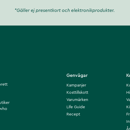
*Gäller ej presentkort och elektronikprodukter.
Genvägar
K
brett
Kampanjer
K
Kosttillskott
Hi
Varumärken
Va
utiker
Life Guide
K
 who
Recept
F
I
Å