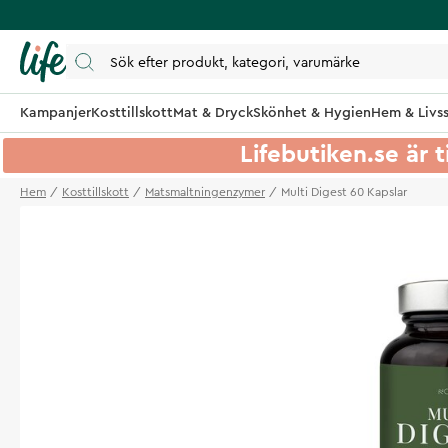
Kampanjer
Kosttillskott
Mat & Dryck
Skönhet & Hygien
Hem & Livss
Lifebutiken.se är t
Hem
Kosttillskott
Matsmaltningenzymer
Multi Digest 60 Kapslar