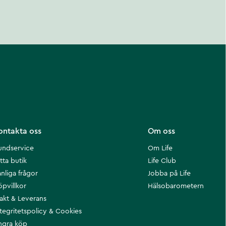
ontakta oss
Om oss
undservice
Om Life
tta butik
Life Club
nliga frågor
Jobba på Life
öpvillkor
Hälsobarometern
rakt & Leverans
ntegritetspolicy & Cookies
ngra köp