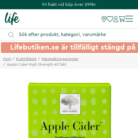
Fri frakt vid köp över 299kr
Lifebutiken.se är tillfälligt stängd 
Hem
Kosttillskott
Matsmaltningenzymer
Apple Cider High Strength 60 Tabl