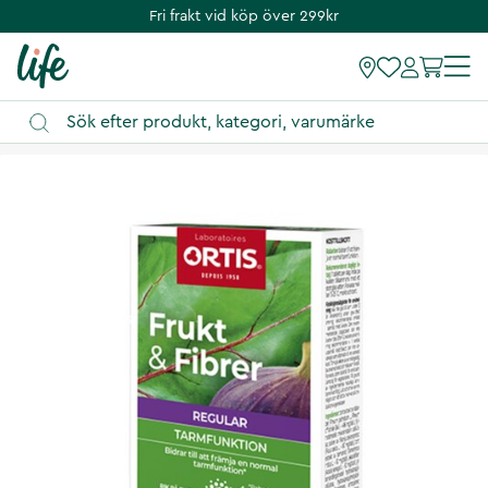
Fri frakt vid köp över 299kr