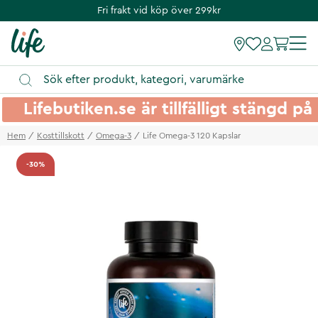
Fri frakt vid köp över 299kr
Lifebutiken.se är tillfälligt stängd 
Hem
Kosttillskott
Omega-3
Life Omega-3 120 Kapslar
-30%