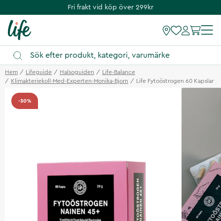
Fri frakt vid köp över 299kr
Hem
Lifeguide
Halsoguiden
Life-Balance
Klimakteriekoll-Med-Experten-Monika-Bjorn
Life Fytoöstrogen 60 Kapslar
-30%