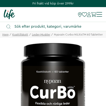
Fri frakt vid köp över 299kr
Hem
Kosttillskott
Leder-Muskler
Nypozin Curbo NiLitisTM 60 Tabletter