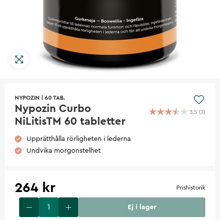
NYPOZIN
|
60 TAB.
Nypozin Curbo
3.5
(
1
)
NiLitisTM 60 tabletter
Upprätthålla rörligheten i lederna
Undvika morgonstelhet
264 kr
Prishistorik
Ej i lager