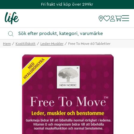
Fri frakt vid köp över 299kr
Hem
Kosttillskott
Leder-Muskler
Free To Move 60 Tabletter