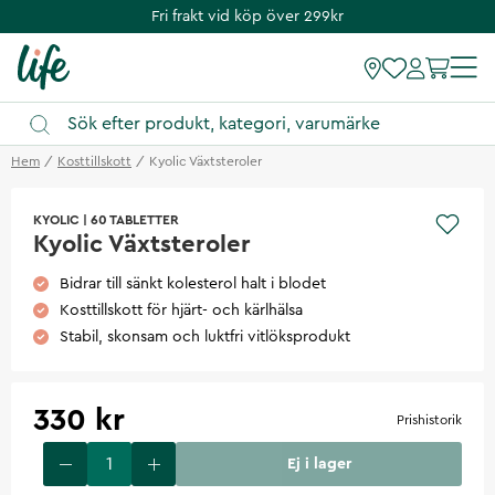
Fri frakt vid köp över 299kr
Hem
Kosttillskott
Kyolic Växtsteroler
KYOLIC
|
60 TABLETTER
Kyolic Växtsteroler
Bidrar till sänkt kolesterol halt i blodet
Kosttillskott för hjärt- och kärlhälsa
Stabil, skonsam och luktfri vitlöksprodukt
330 kr
Prishistorik
Ej i lager