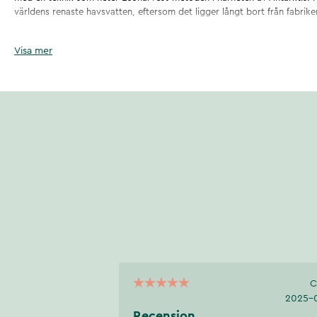
världens renaste havsvatten, eftersom det ligger långt bort från fabrike
Den mjuka kapseln är lätt att svälja. Den är också lukt- och smakfri, och
Visa mer
Artikelnummer
:
132185
C
2025-
Recension