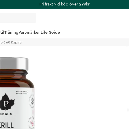
Fri frakt vid köp över 299kr
til
Träning
Varumärken
Life Guide
a-3 60 Kapslar