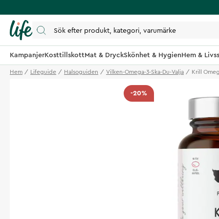
Kampanjer
Kosttillskott
Mat & Dryck
Skönhet & Hygien
Hem & Livss
Hem
Lifeguide
Halsoguiden
Vilken-Omega-3-Ska-Du-Valja
Krill Omeg
-20%