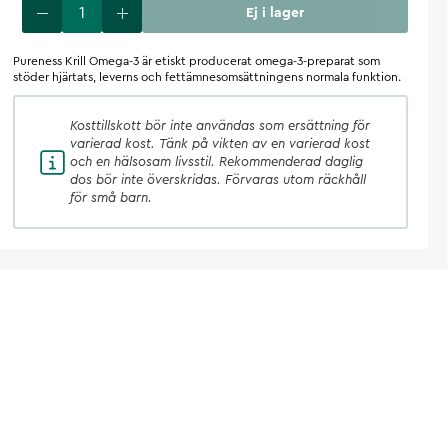
Ej i lager
Pureness Krill Omega-3 är etiskt producerat omega-3-preparat som
stöder hjärtats, leverns och fettämnesomsättningens normala funktion.
Kosttillskott
bör inte användas som ersättning för
varierad kost. Tänk på vikten av en varierad kost
och en hälsosam livsstil. Rekommenderad daglig
dos bör inte överskridas. Förvaras utom räckhåll
för små barn.