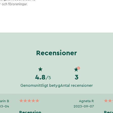
r och föroreningar.
 du slipper fiskig eftersmak.
Recensioner
4.8
3
/5
Genomsnittligt betyg
Antal recensioner
arin B
Agneta R
03-04
2023-09-07
Recension
Rec