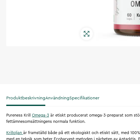
Produktbeskrivning
Användning
Specifikationer
Pureness Krill
Omega-3
är etiskt producerat omega-3-preparat som stöd
fettämnesomsättningens normala funktion.
Krilloljan
är framställd både på ett ekologiskt och etiskt sätt, med 100%
med en teknik som heter Ecoharvest-metoden i närheten av Antarktis.