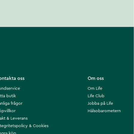
ontakta oss
Om oss
undservice
Om Life
tta butik
Life Club
nliga frågor
Jobba på Life
öpvillkor
Hälsobarometern
rakt & Leverans
ntegritetspolicy & Cookies
ngra köp