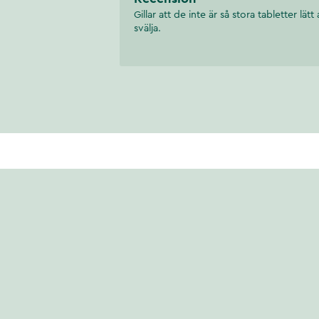
Gillar att de inte är så stora tabletter lätt 
svälja.