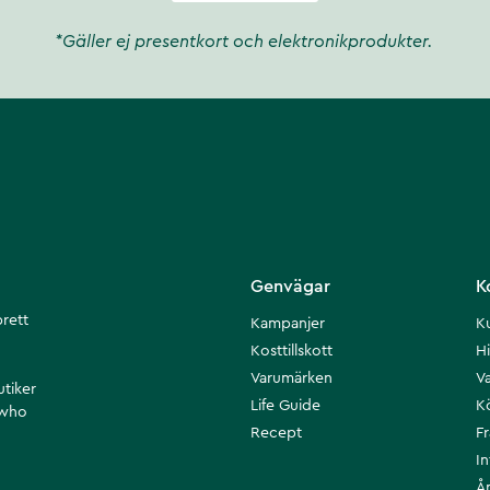
*Gäller ej presentkort och elektronikprodukter.
Genvägar
K
brett
Kampanjer
K
Kosttillskott
Hi
Varumärken
Va
utiker
Life Guide
K
 who
Recept
F
I
Å