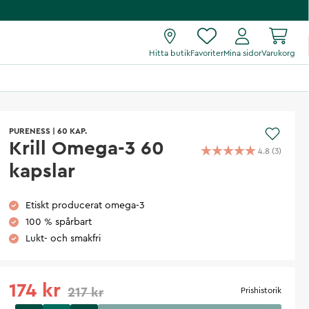
Hitta butik
Favoriter
Mina sidor
Varukorg
PURENESS
|
60 KAP.
Krill Omega-3 60
4.8
(
3
)
kapslar
Etiskt producerat omega-3
100 % spårbart
Lukt- och smakfri
174 kr
217 kr
Prishistorik