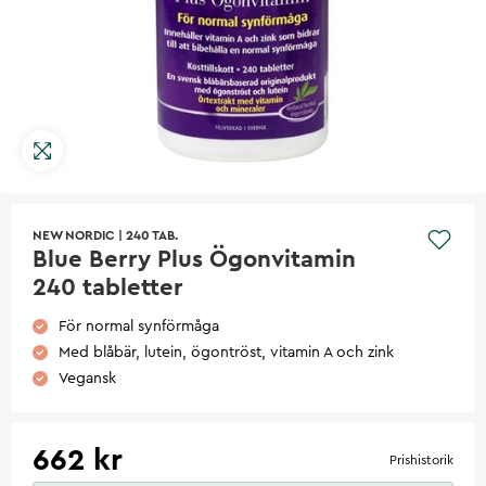
NEW NORDIC
|
240 TAB.
Blue Berry Plus Ögonvitamin
240 tabletter
För normal synförmåga
Med blåbär, lutein, ögontröst, vitamin A och zink
Vegansk
662 kr
Prishistorik