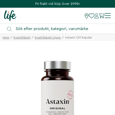
Fri frakt vid köp över 299kr
Hem
Kosttillskott
Kosttillskott-Ogon
Astaxin 120 Kapslar