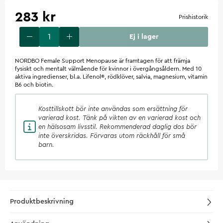
283 kr
Prishistorik
Ej i lager
NORDBO Female Support Menopause är framtagen för att främja
fysiskt och mentalt välmående för kvinnor i övergångsåldern. Med 10
aktiva ingredienser, bl.a. Lifenol®, rödklöver, salvia, magnesium, vitamin
B6 och biotin.
Kosttillskott
bör inte användas som ersättning för
varierad kost. Tänk på vikten av en varierad kost och
en hälsosam livsstil. Rekommenderad daglig dos bör
inte överskridas. Förvaras utom räckhåll för små
barn.
Produktbeskrivning