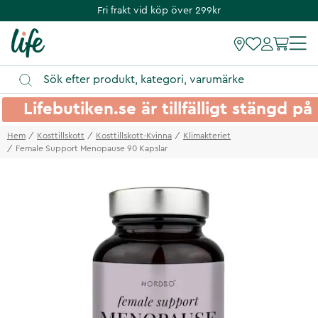
Fri frakt vid köp över 299kr
Lifebutiken.se är tillfälligt stängd 
Hem
Kosttillskott
Kosttillskott-Kvinna
Klimakteriet
Female Support Menopause 90 Kapslar