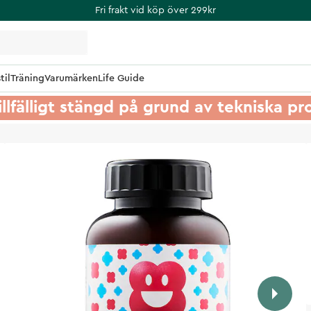
Fri frakt vid köp över 299kr
til
Träning
Varumärken
Life Guide
illfälligt stängd på grund av tekniska p