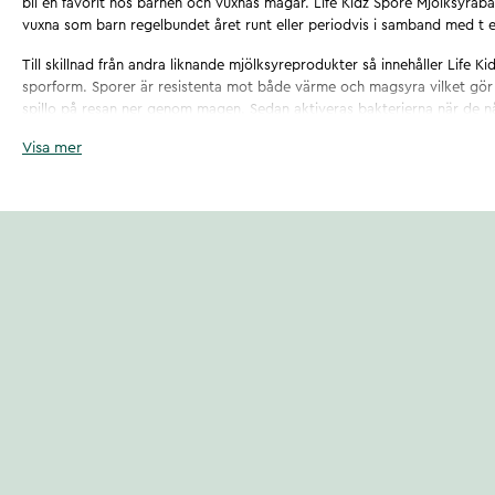
bli en favorit hos barnen och vuxnas magar. Life Kidz Spore Mjölksyrab
vuxna som barn regelbundet året runt eller periodvis i samband med t e
Till skillnad från andra liknande mjölksyreprodukter så innehåller Life K
sporform. Sporer är resistenta mot både värme och magsyra vilket gör at
spillo på resan ner genom magen. Sedan aktiveras bakterierna när de når
där de gör nytta.
Visa mer
Life Kidz Spore är god att tugga och har inga tillsatta artificiella sötni
Artikelnummer
:
127603