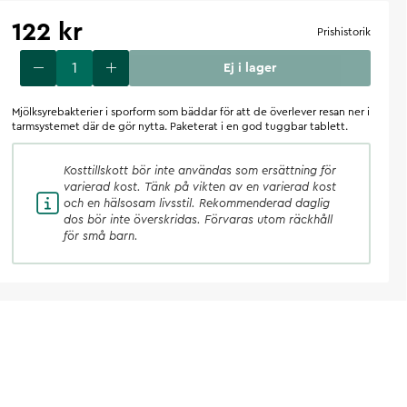
122 kr
Prishistorik
Ej i lager
Mjölksyrebakterier i sporform som bäddar för att de överlever resan ner i
tarmsystemet där de gör nytta. Paketerat i en god tuggbar tablett.
Kosttillskott
bör inte användas som ersättning för
varierad kost. Tänk på vikten av en varierad kost
och en hälsosam livsstil. Rekommenderad daglig
dos bör inte överskridas. Förvaras utom räckhåll
för små barn.