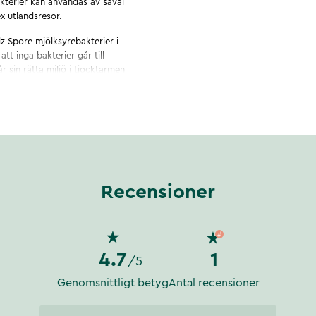
akterier kan användas av såväl
x utlandsresor.
idz Spore mjölksyrebakterier i
t inga bakterier går till
 sin rätta miljö i tjocktarmen
ngsmedel eller färgämnen.
Recensioner
4.7
1
/5
Genomsnittligt betyg
Antal recensioner