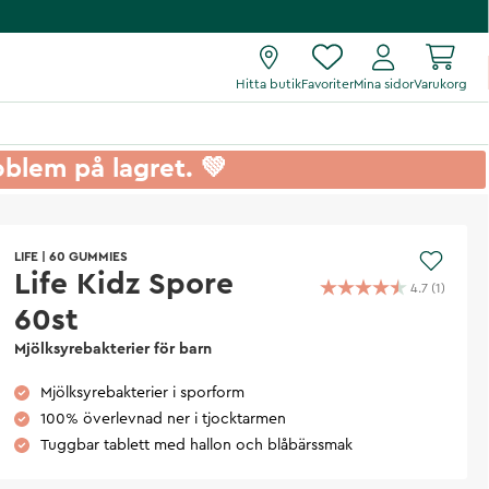
Hitta butik
Favoriter
Mina sidor
Varukorg
roblem på lagret. 💚
LIFE
|
60 GUMMIES
Life Kidz Spore
4.7
(
1
)
60st
Mjölksyrebakterier för barn
Mjölksyrebakterier i sporform
100% överlevnad ner i tjocktarmen
Tuggbar tablett med hallon och blåbärssmak