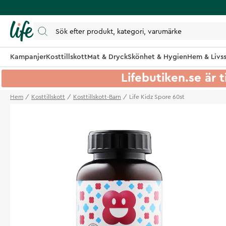
Kampanjer
Kosttillskott
Mat & Dryck
Skönhet & Hygien
Hem & Livss
Lifebutiken.se är t
Hem
Kosttillskott
Kosttillskott-Barn
Life Kidz Spore 60st