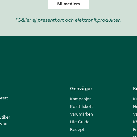
Bli medlem
*Gäller ej presentkort och elektronikprodukter.
Genvägar
K
brett
Kampanjer
K
Kosttillskott
Hi
Varumärken
Va
utiker
Life Guide
K
 who
Recept
F