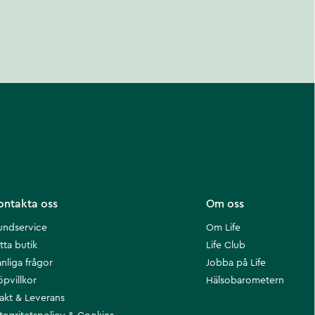
ontakta oss
Om oss
undservice
Om Life
tta butik
Life Club
nliga frågor
Jobba på Life
öpvillkor
Hälsobarometern
rakt & Leverans