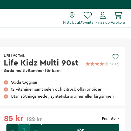
Hitta butik
Favoriter
Mina sidor
Varukorg
LIFE
|
90 TAB.
Life Kidz Multi 90st
3.8
(
3
)
Goda multivitaminer för barn
Goda tuggisar
12 vitaminer samt selen och citrusbioflavonoider
Utan sötningsmedel, syntetiska aromer eller färgämnen
85 kr
122 kr
Prishistorik
Köp