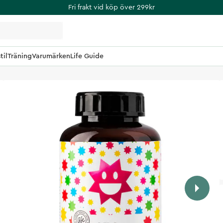
Fri frakt vid köp över 299kr
til
Träning
Varumärken
Life Guide