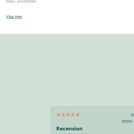
finns i produkten.
Varför ska du välja Life Kidz Multi?
Visa mer
God smak och lätt att tugga
Innehåller hela 12 viktiga vitaminer samt selen och citrusbioflavonoid
Innehåller inte sötningsmedel, syntetiska aromer eller färgämnen
Artikelnummer
:
127597
S
2025-
Recension