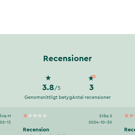
er
Recensioner
3.8
3
/5
Genomsnittligt betyg
Antal recensioner
ilvia M
Erika S
02-13
2024-10-30
Recension
Rec