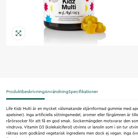
Produktbeskrivning
Användning
Specifikationer
Life Kidz Multi är en mycket välsmakande stjärnformad gummie med apel
apelsiner). Inga artificiella sötningsmedel, aromer eller färgämnen är tills
rårörsocker för att få en god smak. Sockermängden motsvarar den som 
vindruva. Vitamin D3 (kolekalciferol) utvinns ur lanolin som i sin tur utvin
räknas som godkänd vegetarisk ingrediens men dock ej vegan. Inga övr