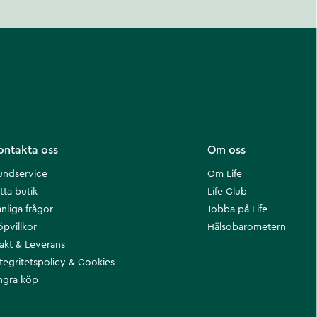
ontakta oss
Om oss
undservice
Om Life
tta butik
Life Club
nliga frågor
Jobba på Life
öpvillkor
Hälsobarometern
rakt & Leverans
ntegritetspolicy & Cookies
ngra köp