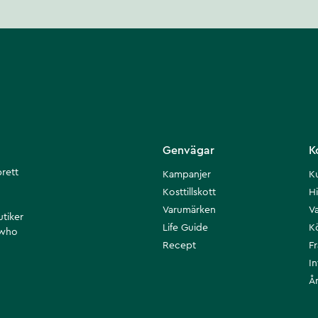
Genvägar
K
brett
Kampanjer
K
Kosttillskott
Hi
Varumärken
Va
utiker
Life Guide
K
 who
Recept
F
I
Å