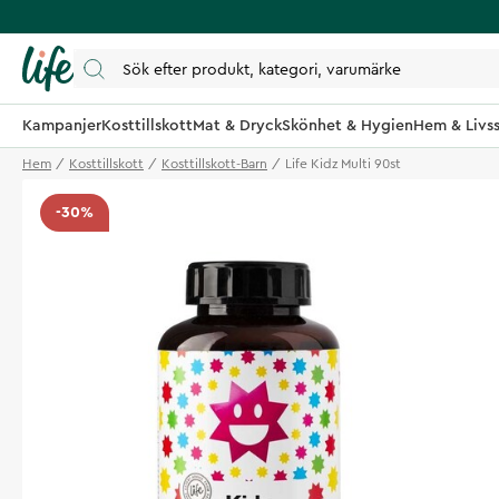
Kampanjer
Kosttillskott
Mat & Dryck
Skönhet & Hygien
Hem & Livss
Hem
Kosttillskott
Kosttillskott-Barn
Life Kidz Multi 90st
-30%