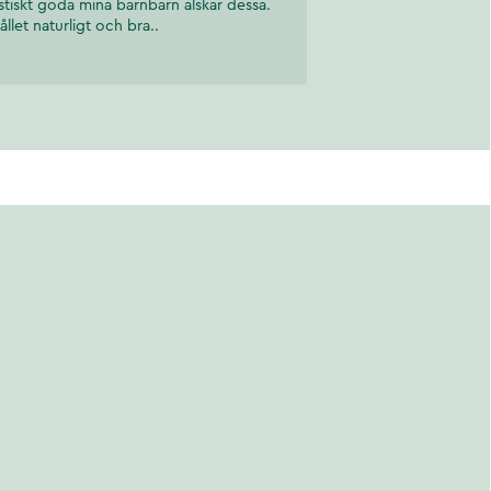
stiskt goda mina barnbarn älskar dessa.
ållet naturligt och bra..