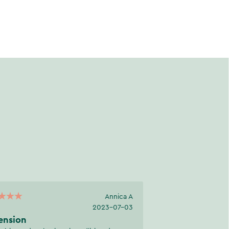
Annica A
2023-07-03
ension