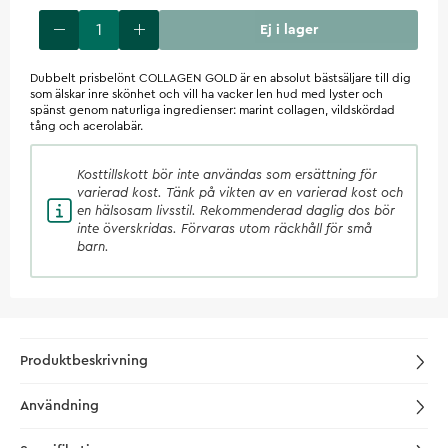
Ej i lager
Dubbelt prisbelönt COLLAGEN GOLD är en absolut bästsäljare till dig
som älskar inre skönhet och vill ha vacker len hud med lyster och
spänst genom naturliga ingredienser: marint collagen, vildskördad
tång och acerolabär.
Kosttillskott
bör inte användas som ersättning för
varierad kost. Tänk på vikten av en varierad kost och
en hälsosam livsstil. Rekommenderad daglig dos bör
inte överskridas. Förvaras utom räckhåll för små
barn.
Produktbeskrivning
Användning