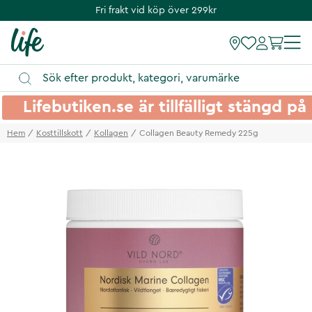
Fri frakt vid köp över 299kr
Lifebutiken.se är tillfälligt stängd 
Hem
Kosttillskott
Kollagen
Collagen Beauty Remedy 225g