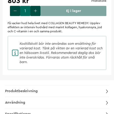
803 kr
Prishistorik
Ej i lager
Få vacker hud hela livet med COLLAGEN BEAUTY REMEDY. Upplev
effekten av intensiv hudvård med marint kollagen, hyaluronsyra, jod
och C-vitamin i en och samma produkt.
Kosttillskott
bör inte användas som ersättning för
varierad kost. Tänk på vikten av en varierad kost och
en hälsosam livsstil. Rekommenderad daglig dos bör
inte överskridas. Förvaras utom räckhåll för små
barn.
Produktbeskrivning
Användning
Specifikationer