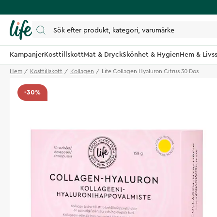
Kampanjer
Kosttillskott
Mat & Dryck
Skönhet & Hygien
Hem & Livss
Hem
Kosttillskott
Kollagen
Life Collagen Hyaluron Citrus 30 Dos
-30%