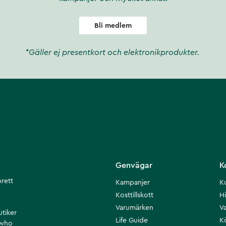
Bli medlem
*Gäller ej presentkort och elektronikprodukter.
Genvägar
K
brett
Kampanjer
K
Kosttillskott
Hi
Varumärken
Va
utiker
Life Guide
K
 who