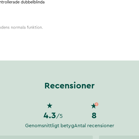
ntrollerade dubbelblinda
udens normala funktion.
tation on skin moisture and the
Recensioner
4.3
8
/5
Genomsnittligt betyg
Antal recensioner