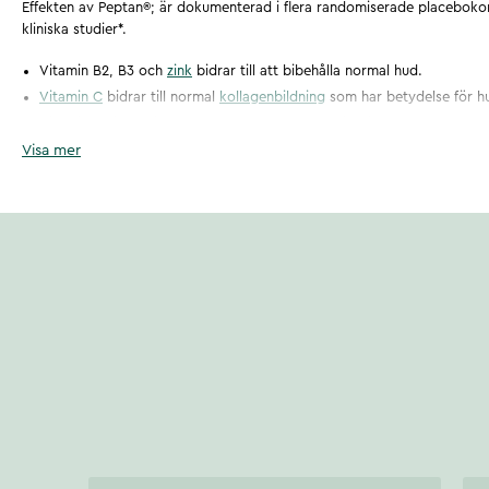
Effekten av Peptan®; är dokumenterad i flera randomiserade placeboko
kliniska studier*.
Vitamin B2, B3 och
zink
bidrar till att bibehålla normal hud.
Vitamin C
bidrar till normal
kollagenbildning
som har betydelse för h
Vitamin E
bidrar till att skydda cellerna mot oxidativ stress.
Visa mer
*Asserin, J. et al., 2015. The effect of oral collagen peptide supplemen
dermal collagen
network: evidence from an ex vivo model
Artikelnummer
:
131277