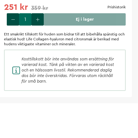
251 kr
359 kr
Prishistorik
Ej i lager
Ett smakrikt tillskott för huden som bidrar till att bibehålla spänstig och
elastisk hud! Life Collagen-hyaluron med citronsmak är berikad med
hudens viktigaste vitaminer och mineraler.
Kosttillskott
bör inte användas som ersättning för
varierad kost. Tänk på vikten av en varierad kost
och en hälsosam livsstil. Rekommenderad daglig
dos bör inte överskridas. Förvaras utom räckhåll
för små barn.