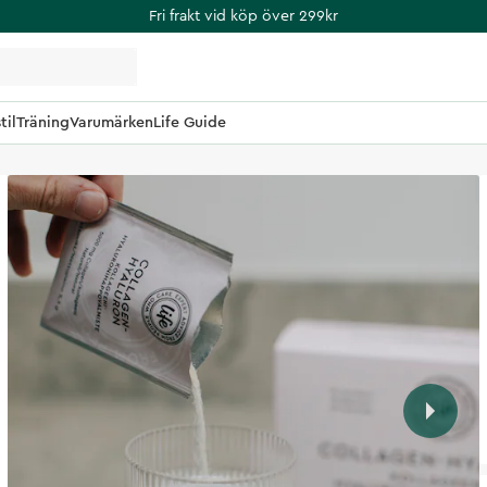
Fri frakt vid köp över 299kr
til
Träning
Varumärken
Life Guide