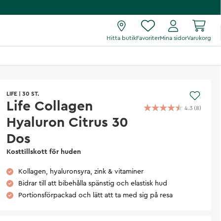
Hitta butik
Favoriter
Mina sidor
Varukorg
LIFE
|
30 ST.
Life Collagen
4.3
(
8
)
Hyaluron Citrus 30
Dos
Kosttillskott för huden
Kollagen, hyaluronsyra, zink & vitaminer
Bidrar till att bibehålla spänstig och elastisk hud
Portionsförpackad och lätt att ta med sig på resa