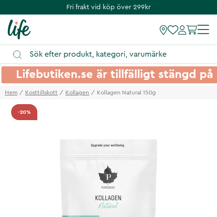
Fri frakt vid köp över 299kr
Lifebutiken.se är tillfälligt stängd 
Hem
Kosttillskott
Kollagen
Kollagen Natural 150g
-20%