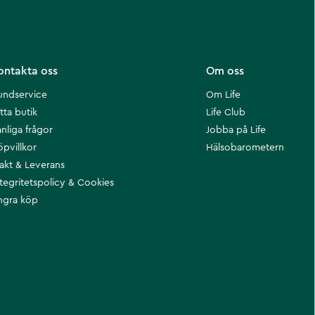
ontakta oss
Om oss
undservice
Om Life
tta butik
Life Club
nliga frågor
Jobba på Life
öpvillkor
Hälsobarometern
rakt & Leverans
ntegritetspolicy & Cookies
ngra köp