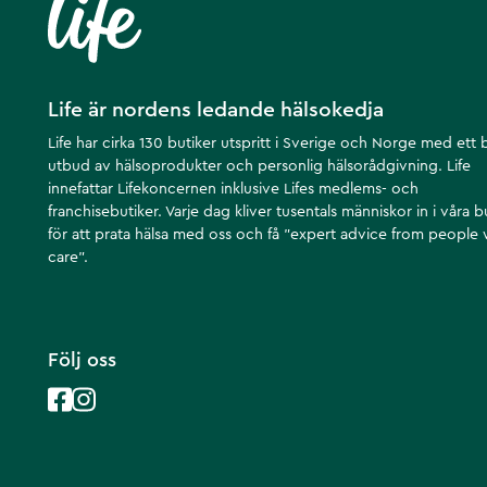
Vitamin C 200 mg 250 %
Vitamin B2 (Riboflavin) 1,4 mg 100 %
Biotin 50 µg 100 %
Svartpepparextrakt (Bioperine®) 1,5 mg ej fastställt
Life är nordens ledande hälsokedja
*% av dagligt referensintag
Life har cirka 130 butiker utspritt i Sverige och Norge med ett 
Det är normalt med en färgskillnad på Elexir Kollagen I, II, III. Förklaringe
utbud av hälsoprodukter och personlig hälsorådgivning. Life
kollagentabletten innehåller en del hygroskopiska ingredienser som lätt d
innefattar Lifekoncernen inklusive Lifes medlems- och
förhöjd temperatur, och då blir tabletten mörkare och prickig. Vid lagr
franchisebutiker. Varje dag kliver tusentals människor in i våra b
öppnat burken kan det komma in fukt, särskilt om man inte förslutit burke
tabletterna mörkare och prickiga. Detta kan även variera mellan tablette
för att prata hälsa med oss och få ”expert advice from people
ha en färgad dragering på produkten syns denna färgförändring tydligt 
care”.
produkten utan en naturlig förändring.
Artikelnummer
:
133624
Följ oss