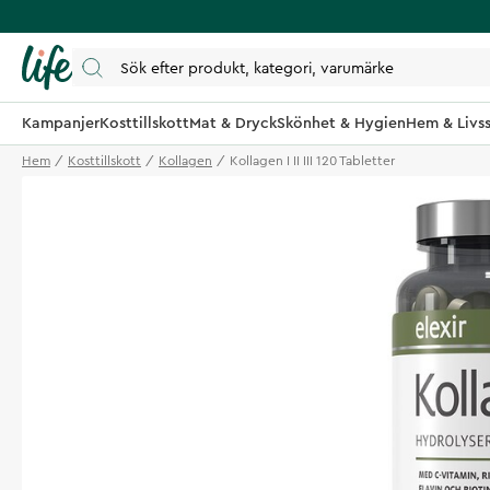
Kampanjer
Kosttillskott
Mat & Dryck
Skönhet & Hygien
Hem & Livss
Hem
Kosttillskott
Kollagen
Kollagen I II III 120 Tabletter