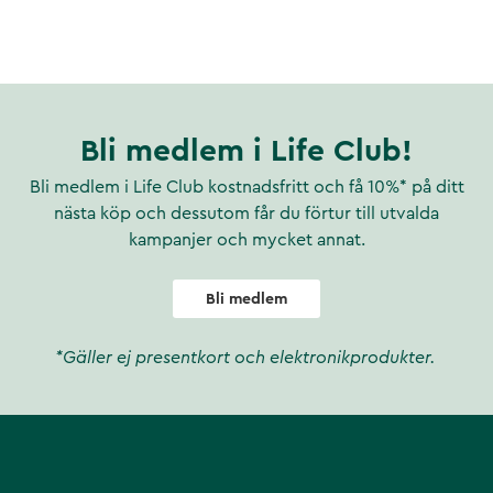
na förmåga avtar med stigande
 har produktionen minskat med
roduktion är att huden blir
Bli medlem i Life Club!
e proteinet i kroppen.
Bli medlem i Life Club kostnadsfritt och få 10%* på ditt
% av kollagen.
nästa köp och dessutom får du förtur till utvalda
kampanjer och mycket annat.
tesen inte fungerade, vilket
gande arbete. Bristsjukdomar i
Bli medlem
 för att kollagenbildningen ska
vitamin.
*Gäller ej presentkort och elektronikprodukter.
ar till att bibehålla normalt