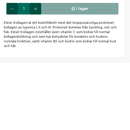
Ej i lager
Elexir Kollagen är ett kosttillskott med det kroppsnaturliga proteinet
kollagen av typerna I, II och III. Proteinet kommer från kyckling, nöt och
fisk. Elexir Kollagen innehåller även vitamin C som bidrar till normal
kollagenbildning och som har betydelse för broskets och hudens
normala funktion, samt vitamin B2 och biotin som bidrar till normal hud
och hår.