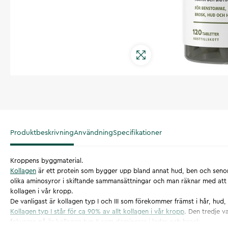
Produktbeskrivning
Användning
Specifikationer
Kroppens byggmaterial.
Kollagen
är ett protein som bygger upp bland annat hud, ben och senor. 
olika aminosyror i skiftande sammansättningar och man räknar med att d
kollagen i vår kropp.
De vanligast är kollagen typ I och III som förekommer främst i hår, hud,
Kollagen typ I står för ca 90% av allt kollagen i vår kropp
. Den tredje 
fokusera på är kollagen typ II som dominerar i leder och brosk.