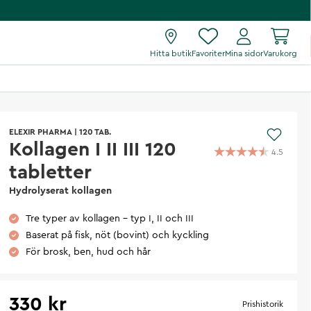
Hitta butik
Favoriter
Mina sidor
Varukorg
ELEXIR PHARMA
|
120 TAB.
Kollagen I II III 120
4.5
tabletter
Hydrolyserat kollagen
Tre typer av kollagen – typ I, II och III
Baserat på fisk, nöt (bovint) och kyckling
För brosk, ben, hud och hår
330 kr
Prishistorik