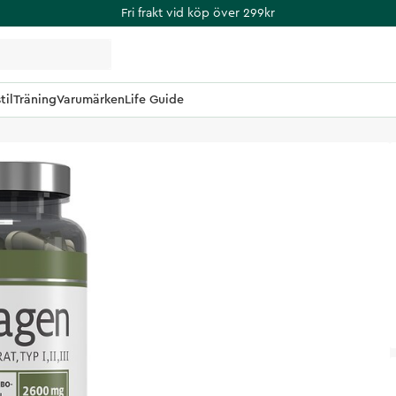
Fri frakt vid köp över 299kr
til
Träning
Varumärken
Life Guide