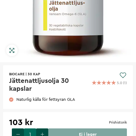
BIOCARE
|
30 KAP
Jättenattljusolja 30
5.0
(
1
)
kapslar
Naturlig källa för fettsyran GLA
103 kr
Prishistorik
Ej i lager