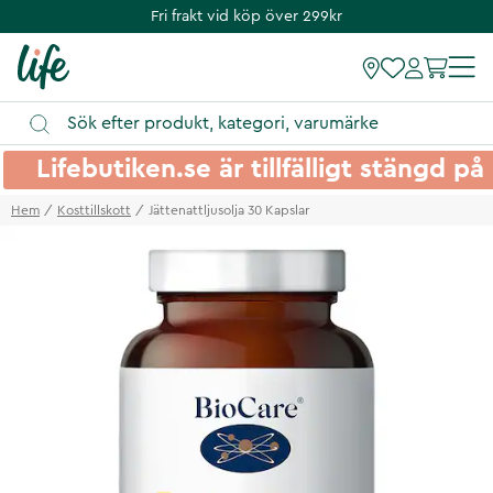
Fri frakt vid köp över 299kr
Lifebutiken.se är tillfälligt stängd 
Hem
Kosttillskott
Jättenattljusolja 30 Kapslar