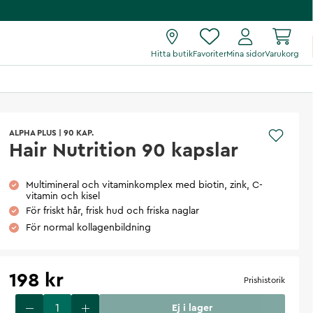
Hitta butik
Favoriter
Mina sidor
Varukorg
ALPHA PLUS
|
90 KAP.
Hair Nutrition 90 kapslar
Multimineral och vitaminkomplex med biotin, zink, C-
vitamin och kisel
För friskt hår, frisk hud och friska naglar
För normal kollagenbildning
198 kr
Prishistorik
Ej i lager