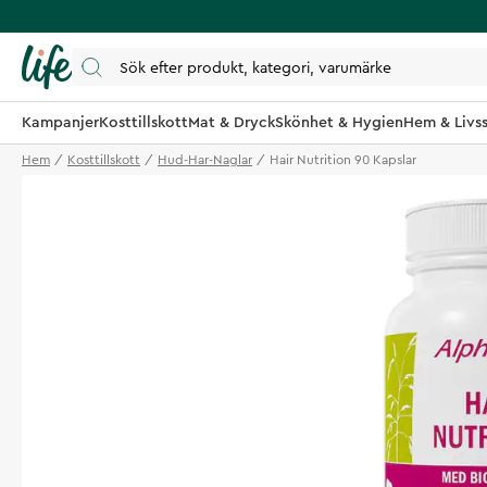
Kampanjer
Kosttillskott
Mat & Dryck
Skönhet & Hygien
Hem & Livss
Hem
Kosttillskott
Hud-Har-Naglar
Hair Nutrition 90 Kapslar