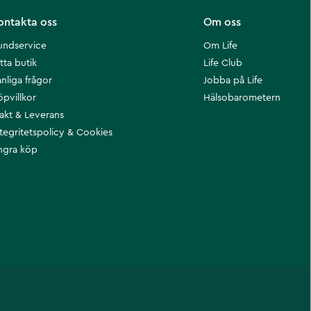
ontakta oss
Om oss
undservice
Om Life
tta butik
Life Club
nliga frågor
Jobba på Life
öpvillkor
Hälsobarometern
rakt & Leverans
ntegritetspolicy & Cookies
ngra köp