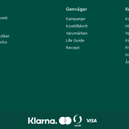
Genvägar
K
brett
Kampanjer
K
Kosttillskott
Hi
Varumärken
Va
utiker
Life Guide
K
 who
Recept
F
I
Å