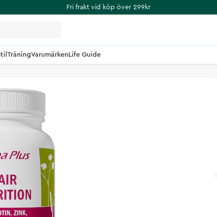
Fri frakt vid köp över 299kr
til
Träning
Varumärken
Life Guide