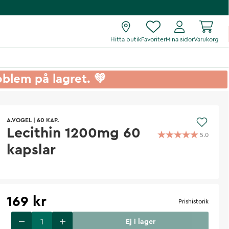
Hitta butik
Favoriter
Mina sidor
Varukorg
roblem på lagret. 💚
A.VOGEL
|
60 KAP.
Lecithin 1200mg 60
5.0
kapslar
169 kr
Prishistorik
Ej i lager