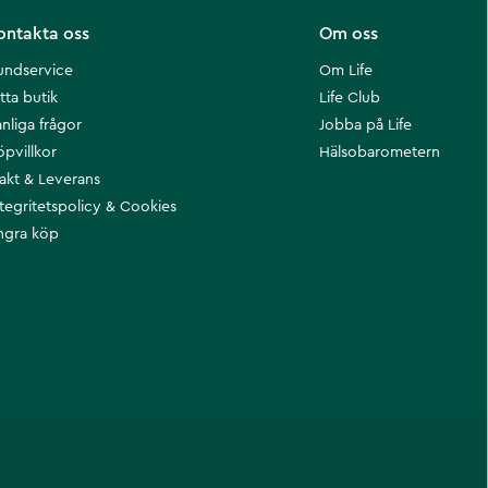
ontakta oss
Om oss
undservice
Om Life
tta butik
Life Club
nliga frågor
Jobba på Life
öpvillkor
Hälsobarometern
rakt & Leverans
ntegritetspolicy & Cookies
ngra köp