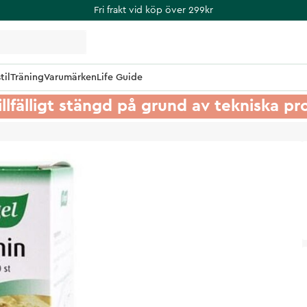
Fri frakt vid köp över 299kr
til
Träning
Varumärken
Life Guide
illfälligt stängd på grund av tekniska p