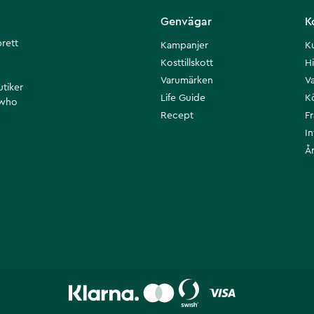
Genvägar
K
brett
Kampanjer
K
Kosttillskott
Hi
Varumärken
Va
utiker
Life Guide
K
 who
Recept
F
I
Å