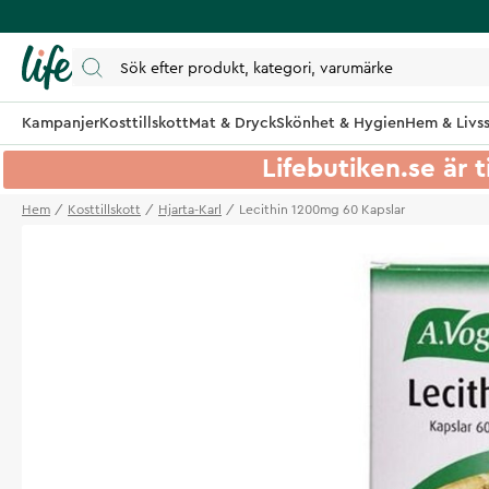
Kampanjer
Kosttillskott
Mat & Dryck
Skönhet & Hygien
Hem & Livss
Lifebutiken.se är t
Hem
Kosttillskott
Hjarta-Karl
Lecithin 1200mg 60 Kapslar