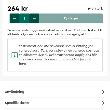
264 kr
Prishistorik
Ej i lager
En välsmakande tuggis med extrakt av rödklöver. Rödklöver hjälper till
att hantera typiska tecken associerade med övergångsåldern
Kosttillskott
bör inte användas som ersättning för
varierad kost. Tänk på vikten av en varierad kost och
en hälsosam livsstil. Rekommenderad daglig dos bör
inte överskridas. Förvaras utom räckhåll för små
barn.
Användning
Specifikationer