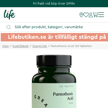
Fri frakt vid köp över 299kr
Lifebutiken.se är tillfälligt stängd 
Hem
Kosttillskott
Energi-Ork
Pantothenic Acid 120 Tabletter