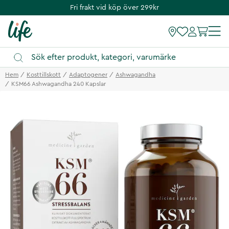
Fri frakt vid köp över 299kr
Hem
Kosttillskott
Adaptogener
Ashwagandha
KSM66 Ashwagandha 240 Kapslar