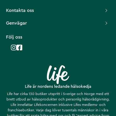
Kontakta oss
Genvägar
Följ oss
Life är nordens ledande hälsokedja
Life har cirka 130 butiker utspritt i Sverige och Norge med ett
brett utbud av hälsoprodukter och personlig hälsorådgivning.
Life innefattar Lifekoncernen inklusive Lifes medlems- och
franchisebutiker. Varje dag kliver tusentals människor in i våra
butiker för att prata hälsa med oss och få ”expert advice from