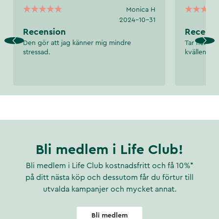
Monica H
2024-10-31
Recension
Recensi
Den gör att jag känner mig mindre
Tar ner str
stressad.
kvällen.
Bli medlem i Life Club!
Bli medlem i Life Club kostnadsfritt och få 10%*
på ditt nästa köp och dessutom får du förtur till
utvalda kampanjer och mycket annat.
Bli medlem