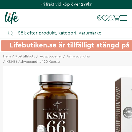
Fri frakt vid köp över 299kr
Lifebutiken.se är tillfälligt stängd 
Hem
Kosttillskott
Adaptogener
Ashwagandha
KSM66 Ashwagandha 120 Kapslar