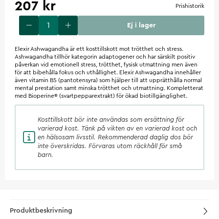
207 kr
Prishistorik
Ej i lager
Elexir Ashwagandha är ett kosttillskott mot trötthet och stress.
Ashwagandha tillhör kategorin adaptogener och har särskilt positiv
påverkan vid emotionell stress, trötthet, fysisk utmattning men även
för att bibehålla fokus och uthållighet. Elexir Ashwagandha innehåller
även vitamin B5 (pantotensyra) som hjälper till att upprätthålla normal
mental prestation samt minska trötthet och utmattning. Kompletterat
med Bioperine® (svartpepparextrakt) för ökad biotillgänglighet.
Kosttillskott
bör inte användas som ersättning för
varierad kost. Tänk på vikten av en varierad kost och
en hälsosam livsstil. Rekommenderad daglig dos bör
inte överskridas. Förvaras utom räckhåll för små
barn.
Produktbeskrivning