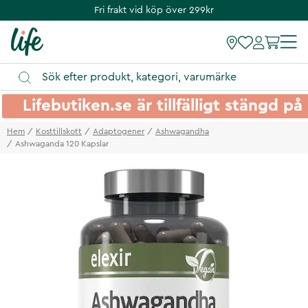
Fri frakt vid köp över 299kr
Lifebutiken.se är tillfälligt stängd 
Hem
Kosttillskott
Adaptogener
Ashwagandha
Ashwaganda 120 Kapslar