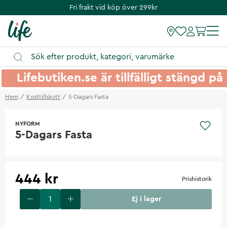
Fri frakt vid köp över 299kr
Lifebutiken.se är tillfälligt stängd 
Hem
Kosttillskott
5-Dagars Fasta
NYFORM
5-Dagars Fasta
444 kr
Prishistorik
Ej i lager