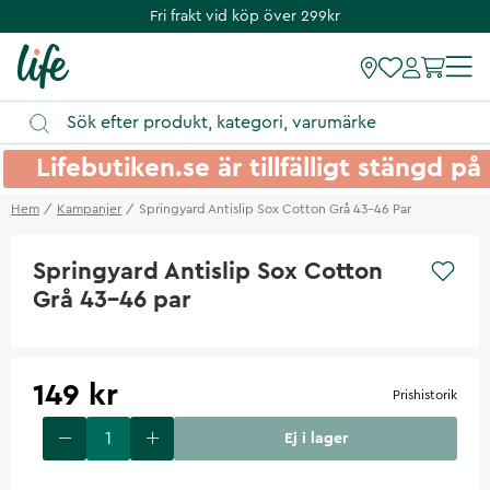
Fri frakt vid köp över 299kr
Lifebutiken.se är tillfälligt stängd 
Hem
Kampanjer
Springyard Antislip Sox Cotton Grå 43-46 Par
Springyard Antislip Sox Cotton
Grå 43-46 par
149 kr
Prishistorik
Ej i lager