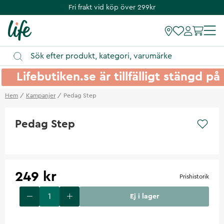
Fri frakt vid köp över 299kr
Lifebutiken.se är tillfälligt stängd 
Hem
Kampanjer
Pedag Step
Pedag Step
249 kr
Prishistorik
Ej i lager