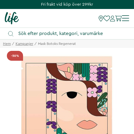
Fri frakt vid köp över 299kr
Hem
Kampanjer
Mask Botoks Regenerat
-50%