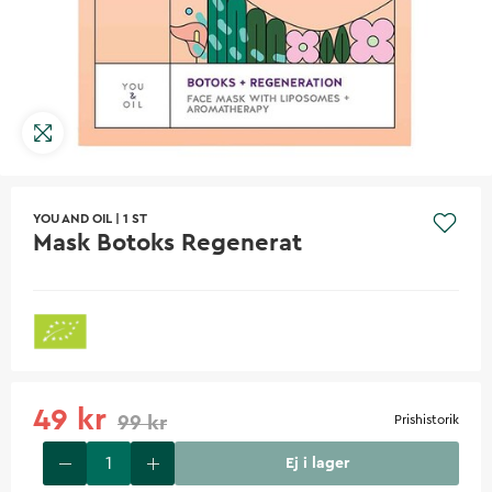
YOU AND OIL
|
1 ST
Mask Botoks Regenerat
49 kr
99 kr
Prishistorik
Ej i lager