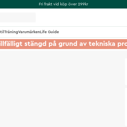
Fri frakt vid köp över 299kr
til
Träning
Varumärken
Life Guide
illfälligt stängd på grund av tekniska p