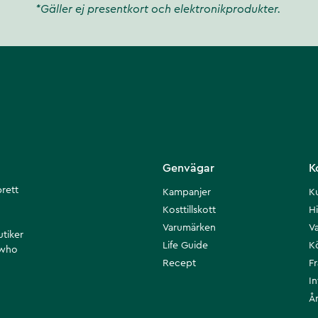
*Gäller ej presentkort och elektronikprodukter.
Genvägar
K
brett
Kampanjer
K
Kosttillskott
Hi
Varumärken
Va
utiker
Life Guide
K
 who
Recept
F
I
Å