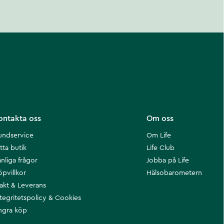
ontakta oss
Om oss
undservice
Om Life
tta butik
Life Club
nliga frågor
Jobba på Life
öpvillkor
Hälsobarometern
rakt & Leverans
ntegritetspolicy & Cookies
ngra köp