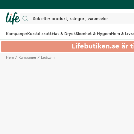
Kampanjer
Kosttillskott
Mat & Dryck
Skönhet & Hygien
Hem & Livss
Lifebutiken.se är t
Hem
Kampanjer
Ledizym