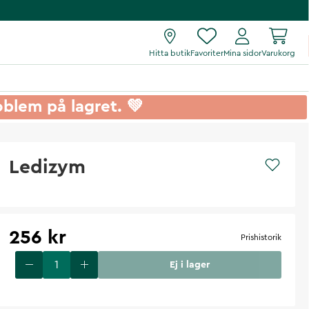
Hitta butik
Favoriter
Mina sidor
Varukorg
roblem på lagret. 💚
Ledizym
256 kr
Prishistorik
Ej i lager