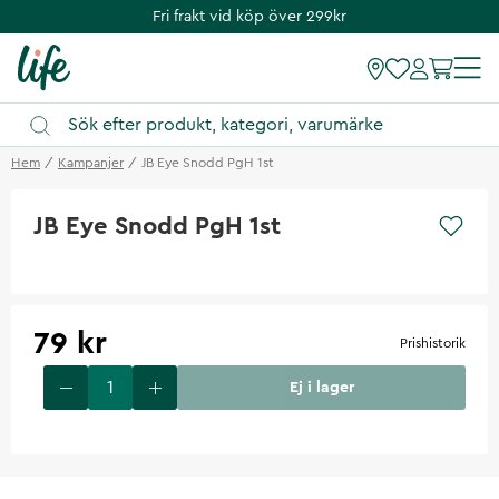
Fri frakt vid köp över 299kr
Hem
Kampanjer
JB Eye Snodd PgH 1st
JB Eye Snodd PgH 1st
79 kr
Prishistorik
Ej i lager