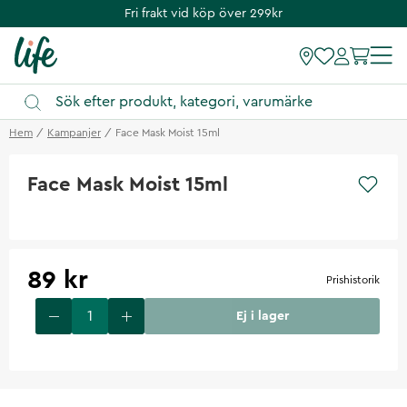
Fri frakt vid köp över 299kr
Hem
Kampanjer
Face Mask Moist 15ml
Face Mask Moist 15ml
89 kr
Prishistorik
Ej i lager