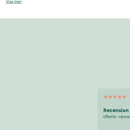
Visa mer
rekommenderar 30 min 3 gånger i veckan för bästa resultat, men du kan
(efter behov). Det är viktigt att dricka tillräckligt med vatten under oc
Artikelnummer
:
132277
Recension
Effektiv värme