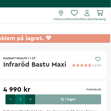
Hitta butik
Favoriter
Mina sidor
Varukorg
roblem på lagret. 💚
RADIANT HEALTH
|
1 ST.
Infraröd Bastu Maxi
5.0
(
2
)
4 990 kr
Prishistorik
Ej i lager