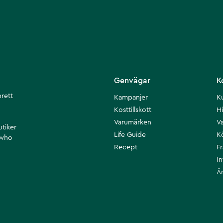
Genvägar
K
brett
Kampanjer
K
Kosttillskott
Hi
Varumärken
Va
utiker
Life Guide
K
 who
Recept
F
I
Å