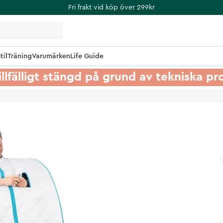
Fri frakt vid köp över 299kr
til
Träning
Varumärken
Life Guide
illfälligt stängd på grund av tekniska p