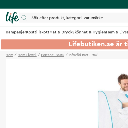
Kampanjer
Kosttillskott
Mat & Dryck
Skönhet & Hygien
Hem & Livss
Lifebutiken.se är t
Hem
Hem-Livsstil
Portabel-Bastu
Infraröd Bastu Maxi