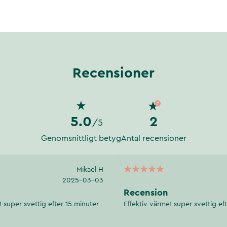
 ta längre tid och oftare
h efter användning.
Recensioner
5.0
2
/5
Genomsnittligt betyg
Antal recensioner
Mikael H
2025-03-03
Recension
! super svettig efter 15 minuter
Effektiv värme! super svettig ef