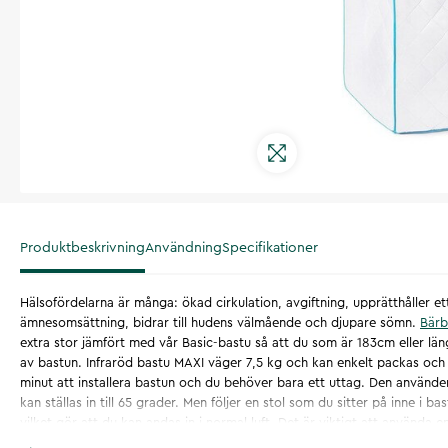
Produktbeskrivning
Användning
Specifikationer
Hälsofördelarna är många: ökad cirkulation, avgiftning, upprätthåller e
ämnesomsättning, bidrar till hudens välmående och djupare sömn.
Bärb
extra stor jämfört med vår Basic-bastu så att du som är 183cm eller l
av bastun. Infraröd bastu MAXI väger 7,5 kg och kan enkelt packas och f
minut att installera bastun och du behöver bara ett uttag. Den använder
kan ställas in till 65 grader. Men följer en stol som du sitter på inne i 
vilket gör att du kan andas in i normal luft. Det är viktigt att använda
stolen, såväl som runt halsen, så att du skyddar bastun och inte behöve