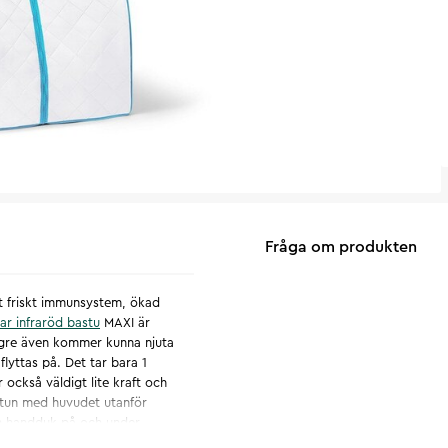
Fråga om produkten
tt friskt immunsystem, ökad
ar infraröd bastu
MAXI är
ängre även kommer kunna njuta
lyttas på. Det tar bara 1
 också väldigt lite kraft och
bastun med huvudet utanför
 en handduk på och under
r tänka på rengöring. Vi