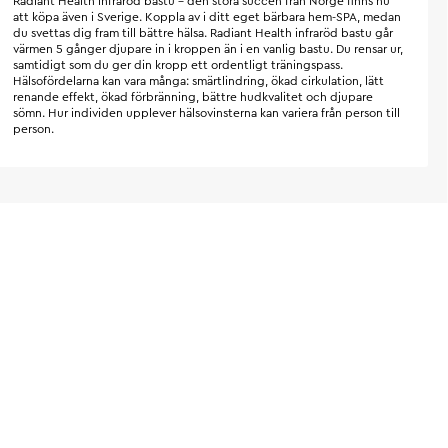
Radiant Health infraröd bastu – den stora succén från Norge finns nu
att köpa även i Sverige. Koppla av i ditt eget bärbara hem-SPA, medan
du svettas dig fram till bättre hälsa. Radiant Health infraröd bastu går
värmen 5 gånger djupare in i kroppen än i en vanlig bastu. Du rensar ur,
samtidigt som du ger din kropp ett ordentligt träningspass.
Hälsofördelarna kan vara många: smärtlindring, ökad cirkulation, lätt
renande effekt, ökad förbränning, bättre hudkvalitet och djupare
sömn. Hur individen upplever hälsovinsterna kan variera från person till
person.