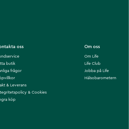
ontakta oss
Om oss
undservice
Om Life
tta butik
Life Club
nliga frågor
Jobba på Life
öpvillkor
Hälsobarometern
rakt & Leverans
ntegritetspolicy & Cookies
ngra köp