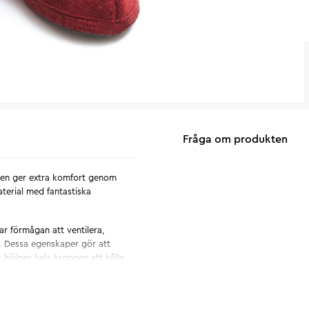
Fråga om produkten
 den ger extra komfort genom
terial med fantastiska
ar förmågan att ventilera,
r. Dessa egenskaper gör att
 hjälper hela kroppen att hålla
n självrengörande. Vid behov