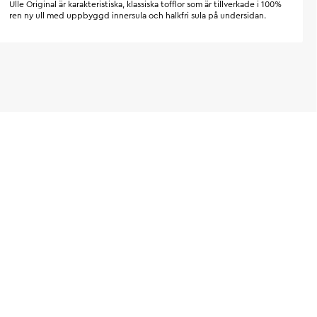
Ulle Original är karakteristiska, klassiska tofflor som är tillverkade i 100%
ren ny ull med uppbyggd innersula och halkfri sula på undersidan.