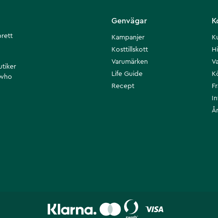
Genvägar
K
brett
Kampanjer
K
Kosttillskott
Hi
Varumärken
Va
utiker
Life Guide
K
 who
Recept
F
I
Å