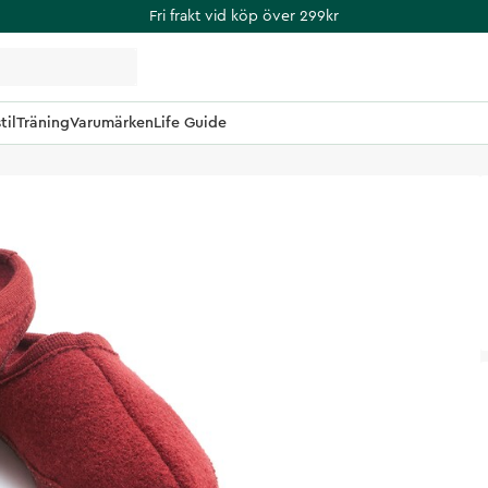
Fri frakt vid köp över 299kr
til
Träning
Varumärken
Life Guide