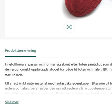
Produktbeskrivning
Innetofflorna anpassar och formar sig skönt efter foten samtidigt som
den ergonomiskt uppbyggda stödet för både hålfoten och hälen. Ett ma
egenskaper.
Ull är ett unikt naturmaterial med fantastiska egenskaper. Eftersom ull h
isolera och absorbera hjälper den oss att reglera vår kroppstemperatu
man inte blir svettig när man har ull närmast kroppen samtidigt som det
sig varm.
Visa mer
Ull är också naturligt antibakteriell och smutsavstötande vilket gör de