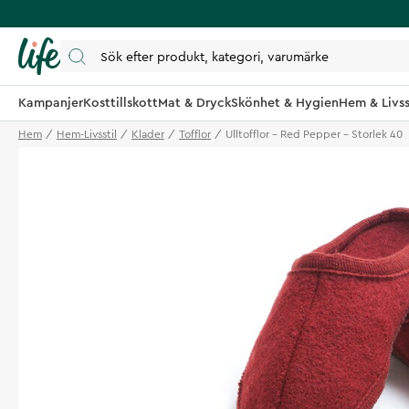
Kampanjer
Kosttillskott
Mat & Dryck
Skönhet & Hygien
Hem & Livss
Hem
Hem-Livsstil
Klader
Tofflor
Ulltofflor - Red Pepper - Storlek 40