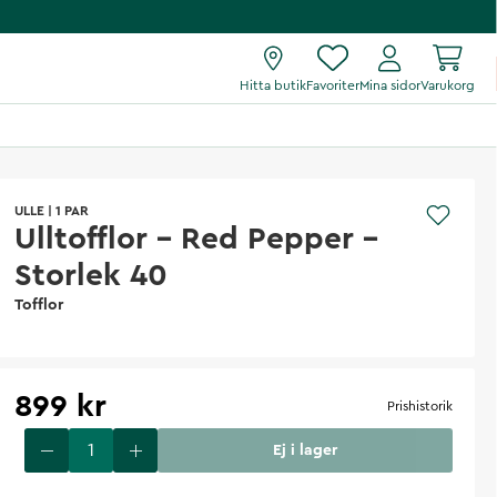
Hitta butik
Favoriter
Mina sidor
Varukorg
ULLE
|
1 PAR
Ulltofflor - Red Pepper -
Storlek 40
Tofflor
899 kr
Prishistorik
Ej i lager