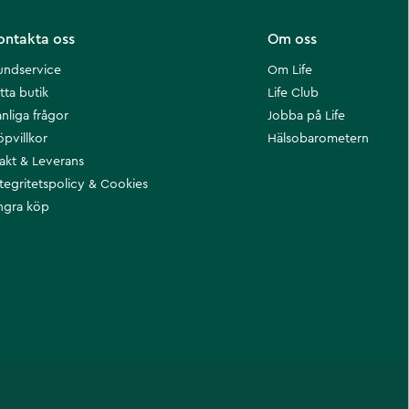
ontakta oss
Om oss
undservice
Om Life
tta butik
Life Club
nliga frågor
Jobba på Life
öpvillkor
Hälsobarometern
rakt & Leverans
ntegritetspolicy & Cookies
ngra köp