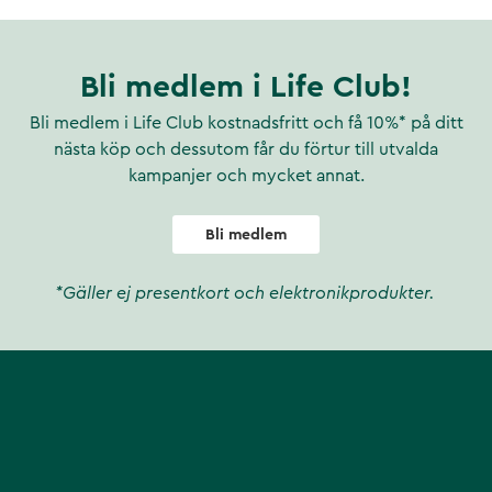
l.
e formar sig snabbt efter
Bli medlem i Life Club!
Bli medlem i Life Club kostnadsfritt och få 10%* på ditt
t hålla dom fräscha.
nästa köp och dessutom får du förtur till utvalda
orna går utmärkt att tvätta i
kampanjer och mycket annat.
Bli medlem
ren ull. Undersulan är
ig filtsula med god
*Gäller ej presentkort och elektronikprodukter.
pbyggd för att ge extra stöd