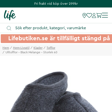
Fri frakt vid köp över 299kr
Lifebutiken.se är tillfälligt stängd 
Hem
Hem-Livsstil
Klader
Tofflor
Ulltofflor - Black Melange - Storlek 40